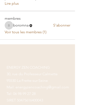
Lire plus
membres
boromna
S'abonner
boromna
Voir tous les membres (1)
ENERGY ZEN COACHING
30, rue du Professeur Calmette
95530 La Frette-sur-Seine
Mail:
energyzencoaching@gmail.com
Tel:
06 98 99 27 28
SIRET
50475616400043