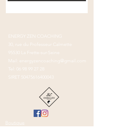
ENERGY ZEN COACHING
30, rue du Professeur Calmette
95530 La Frette-sur-Seine
Mail:
energyzencoaching@gmail.com
Tel:
06 98 99 27 28
SIRET
50475616400043
Boutique