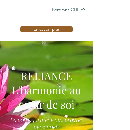
Boromna CHHAY
En savoir plus
RELIANCE
L'harmonie au
cœur de soi
La porte qui mène aux progrès
personnels