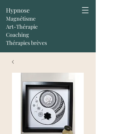
Hypnose
Magnétisme
Art-Thérapie
Coaching
Thérapies brèves