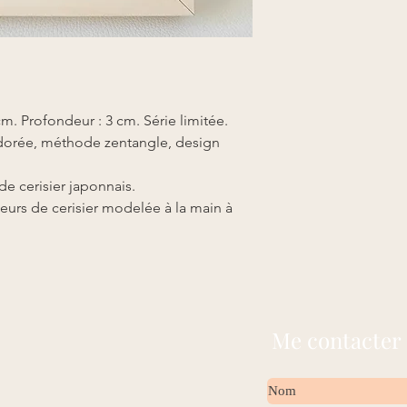
créé dans la masse e
Effet class, délicat 
sa place partout dans
Le cerisier est avec l
emblématique du Japon
moments clé de la vie
m. Profondeur : 3 cm. Série limitée.
mariage, séparations,
japonais, rappelle de 
re dorée, méthode zentangle, design
courte et belle, tout
tombe simplement ap
e cerisier japonnais.
racine du bouddhisme
leurs de cerisier modelée à la main à
symbolise généraleme
d'art.
Ce petit tableau repré
vie, vous invite à un
intérieur.
Me contacter