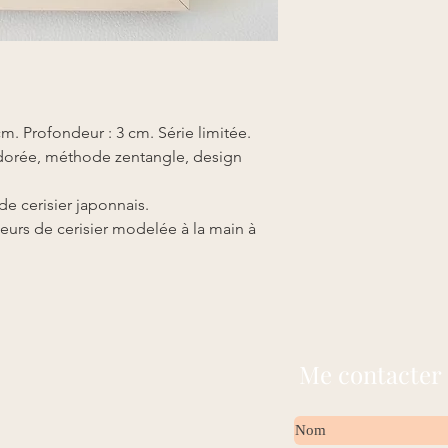
est créé dans la mas
modelage.Effet class
saura trouver sa plac
Le cerisier est avec l
emblématique du Japon
moments clé de la vie
m. Profondeur : 3 cm. Série limitée.
mariage, séparations,
japonais, rappelle de 
re dorée, méthode zentangle, design
courte et belle, tout
tombe simplement ap
e cerisier japonnais.
racine du bouddhisme
leurs de cerisier modelée à la main à
symbolise généraleme
d'art.
Ce petit tableau repré
vie, vous invite à un
intérieur.
Me contacter