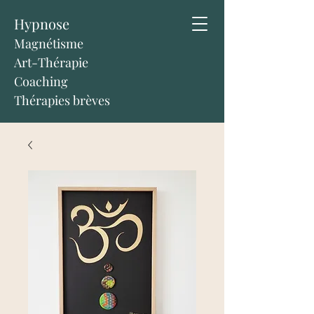
Hypnose
Magnétisme
Art-Thérapie
Coaching
Thérapies brèves