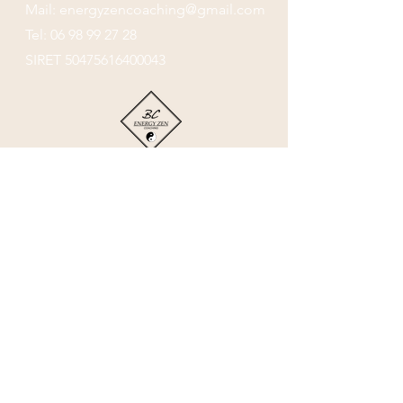
Mail:
energyzencoaching@gmail.com
tibétain car utilisée comme préfixe ou
Tel:
06 98 99 27 28
suffixe dans presque tous les mantras
ou prières.
SIRET
50475616400043
Avec Om et les 3 sphères de
conscience, vous avez ici l'énergie du
Tout qui vous permet de travailler sur
votre alignement énergétique.
La particularité des 3 sphères, est
qu'elles sont soumises aux aléas du
modelage, elles sont uniques tant
Boutique
dans les motifs que dans les couleurs
car non calibrées et donc empreintes
Politique de confidentialité
de l'énergie des mains qui les ont
Mentions légales et CGV
façonnées.
Me contacter
Cela fait donc de ce tableau une
oeuvre harmonieuse et très vibrante.