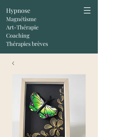
Hypnose
Magnétisme
Art-Thérapie
Coaching
Thérapies brèves