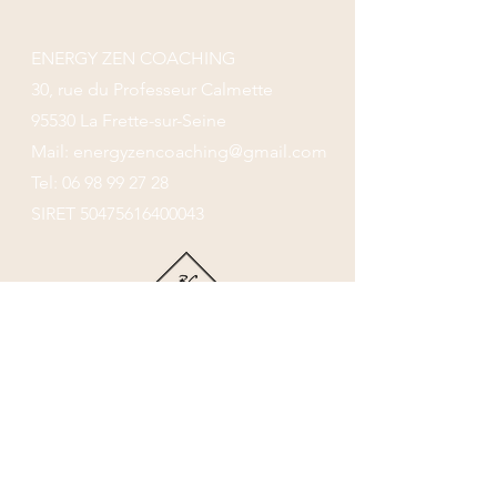
ENERGY ZEN COACHING
30, rue du Professeur Calmette
95530 La Frette-sur-Seine
Mail:
energyzencoaching@gmail.com
Tel:
06 98 99 27 28
SIRET
50475616400043
Boutique
Politique de confidentialité
Mentions légales et CGV
Me contacter